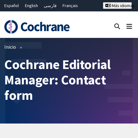
Español
English
فارسی
Français
Más idiomas
Русский
Hrvatski
Deutsch
Bahasa Malaysia
ไทย
繁體中文
简体中文
Cerrar búsqueda ✖
Filtros
Inicio
Cochrane Editorial
Manager: Contact
form