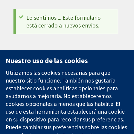
Lo sentimos ... Este formulario
está cerrado a nuevos envíos.
Nuestro uso de las cookies
Utilizamos las cookies necesarias para que
nuestro sitio funcione. También nos gustaría
11-13 Cavendish
Contacto
establecer cookies analíticas opcionales para
Square
Noticias
ayudarnos a mejorarla. No estableceremos
Evidencia fiable.
Londres
Prensa
Decisiones
W1G 0AN
Sobre
cookies opcionales a menos que las habilite. El
informadas.
Reino Unido
nosotros
uso de esta herramienta establecerá una cookie
Mejor salud.
Empleo
en su dispositivo para recordar sus preferencias.
Cochrane
Puede cambiar sus preferencias sobre las cookies
Library