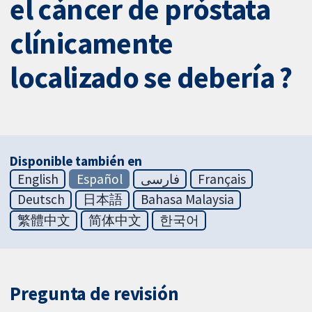
el cáncer de próstata
clínicamente
localizado se debería ?
Disponible también en
English
Español
فارسی
Français
Deutsch
日本語
Bahasa Malaysia
繁體中文
简体中文
한국어
Pregunta de revisión