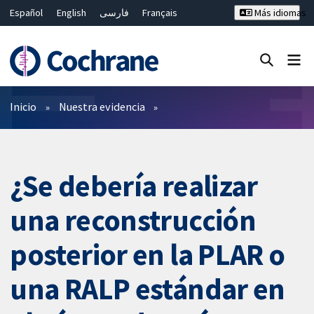
Español
English
فارسی
Français
Más idiomas
Русский
Hrvatski
Deutsch
Bahasa Malaysia
ไทย
繁體中文
简体中文
Cerrar búsqueda ✖
Filtros
Inicio
Nuestra evidencia
¿Se debería realizar
una reconstrucción
posterior en la PLAR o
una RALP estándar en