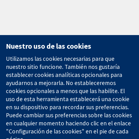
Nuestro uso de las cookies
Utilizamos las cookies necesarias para que
nuestro sitio funcione. También nos gustaría
11-13 Cavendish
Contacto
establecer cookies analíticas opcionales para
Square
Noticias
Evidencia fiable.
ayudarnos a mejorarla. No estableceremos
Londres
Prensa
Decisiones
W1G 0AN
Sobre
cookies opcionales a menos que las habilite. El
informadas.
Reino Unido
nosotros
uso de esta herramienta establecerá una cookie
Mejor salud.
Empleo
en su dispositivo para recordar sus preferencias.
Cochrane
Puede cambiar sus preferencias sobre las cookies
Library
en cualquier momento haciendo clic en el enlace
"Configuración de las cookies" en el pie de cada