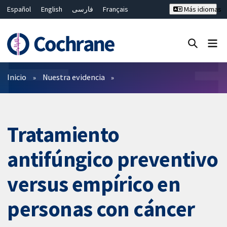
Español
English
فارسی
Français
Más idiomas
Русский
Hrvatski
Deutsch
Bahasa Malaysia
ไทย
繁體中文
简体中文
Cerrar búsqueda ✖
Filtros
Inicio
Nuestra evidencia
Tratamiento
antifúngico preventivo
versus empírico en
personas con cáncer