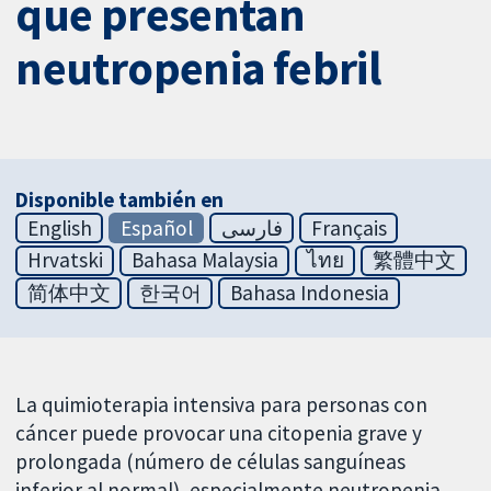
que presentan
neutropenia febril
Disponible también en
English
Español
فارسی
Français
Hrvatski
Bahasa Malaysia
ไทย
繁體中文
简体中文
한국어
Bahasa Indonesia
La quimioterapia intensiva para personas con
cáncer puede provocar una citopenia grave y
prolongada (número de células sanguíneas
inferior al normal), especialmente neutropenia