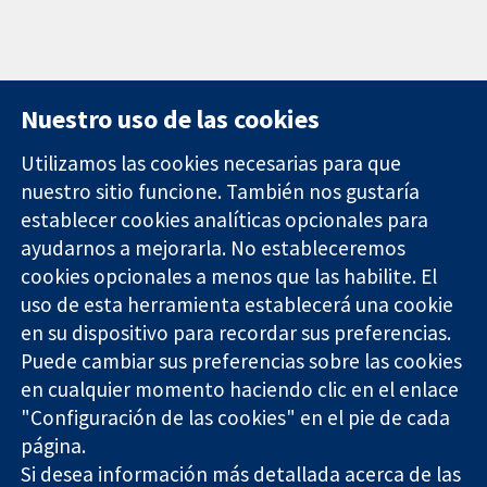
Nuestro uso de las cookies
Utilizamos las cookies necesarias para que
nuestro sitio funcione. También nos gustaría
11-13 Cavendish
Contacto
establecer cookies analíticas opcionales para
Square
Noticias
ayudarnos a mejorarla. No estableceremos
Evidencia fiable.
Londres
Prensa
Decisiones
W1G 0AN
Sobre
cookies opcionales a menos que las habilite. El
informadas.
Reino Unido
nosotros
uso de esta herramienta establecerá una cookie
Mejor salud.
Empleo
en su dispositivo para recordar sus preferencias.
Cochrane
Puede cambiar sus preferencias sobre las cookies
Library
en cualquier momento haciendo clic en el enlace
"Configuración de las cookies" en el pie de cada
página.
The Cochrane Collaboration is a charity (no. 1045921) and a
Si desea información más detallada acerca de las
company limited by guarantee (no. 03044323) registered in