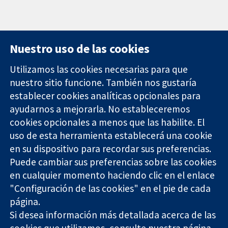
Nuestro uso de las cookies
Utilizamos las cookies necesarias para que
nuestro sitio funcione. También nos gustaría
11-13 Cavendish
Contacto
establecer cookies analíticas opcionales para
Square
Noticias
ayudarnos a mejorarla. No estableceremos
Evidencia fiable.
Londres
Prensa
Decisiones
cookies opcionales a menos que las habilite. El
W1G 0AN
Sobre
informadas.
Reino Unido
nosotros
uso de esta herramienta establecerá una cookie
Mejor salud.
Empleo
en su dispositivo para recordar sus preferencias.
Cochrane
Puede cambiar sus preferencias sobre las cookies
Library
en cualquier momento haciendo clic en el enlace
"Configuración de las cookies" en el pie de cada
página.
The Cochrane Collaboration is a charity (no. 1045921) and a
Si desea información más detallada acerca de las
company limited by guarantee (no. 03044323) registered in
cookies que utilizamos, consulte nuestra
página
England & Wales. VAT registration number GB 718 2127 49.