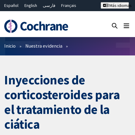
Español
English
فارسی
Français
Más idiomas
Русский
Hrvatski
Deutsch
Bahasa Malaysia
ไทย
繁體中文
简体中文
Cerrar búsqueda ✖
Filtros
Inicio
Nuestra evidencia
Inyecciones de
corticosteroides para
el tratamiento de la
ciática