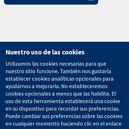
Nuestro uso de las cookies
Utilizamos las cookies necesarias para que
nuestro sitio funcione. También nos gustaría
11-13 Cavendish
Contacto
establecer cookies analíticas opcionales para
Square
Noticias
ayudarnos a mejorarla. No estableceremos
Evidencia fiable.
Londres
Prensa
Decisiones
cookies opcionales a menos que las habilite. El
W1G 0AN
Sobre
informadas.
Reino Unido
nosotros
uso de esta herramienta establecerá una cookie
Mejor salud.
Empleo
en su dispositivo para recordar sus preferencias.
Cochrane
Puede cambiar sus preferencias sobre las cookies
Library
en cualquier momento haciendo clic en el enlace