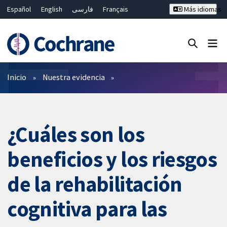
Español
English
فارسی
Français
Más idiomas
Русский
Hrvatski
Deutsch
Bahasa Malaysia
ไทย
繁體中文
简体中文
Cerrar búsqueda ✖
Filtros
Inicio
Nuestra evidencia
¿Cuáles son los
beneficios y los riesgos
de la rehabilitación
cognitiva para las