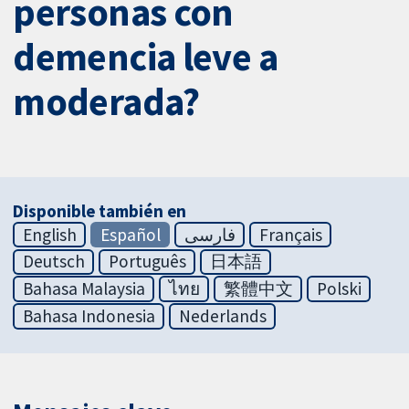
personas con
demencia leve a
moderada?
Disponible también en
English
Español
فارسی
Français
Deutsch
Português
日本語
Bahasa Malaysia
ไทย
繁體中文
Polski
Bahasa Indonesia
Nederlands