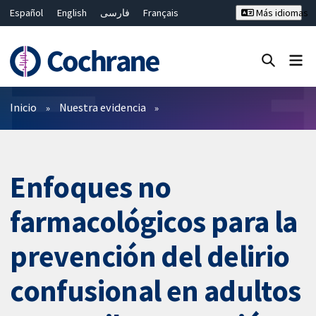
Español
English
فارسی
Français
Más idiomas
Русский
Hrvatski
Deutsch
Bahasa Malaysia
ไทย
繁體中文
简体中文
Cerrar búsqueda ✖
Filtros
Inicio
Nuestra evidencia
Enfoques no
farmacológicos para la
prevención del delirio
confusional en adultos