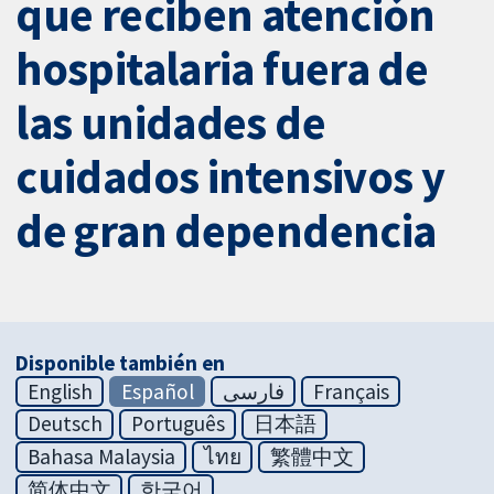
que reciben atención
hospitalaria fuera de
las unidades de
cuidados intensivos y
de gran dependencia
Disponible también en
English
Español
فارسی
Français
Deutsch
Português
日本語
Bahasa Malaysia
ไทย
繁體中文
简体中文
한국어