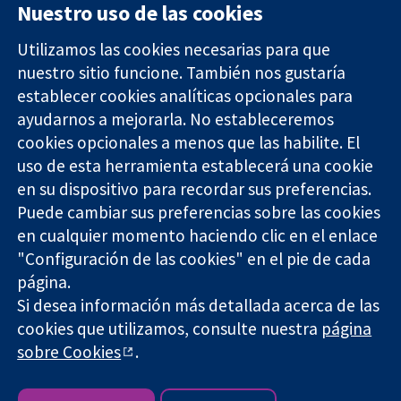
Nuestro uso de las cookies
Utilizamos las cookies necesarias para que
nuestro sitio funcione. También nos gustaría
11-13 Cavendish
Contacto
establecer cookies analíticas opcionales para
Square
Noticias
ayudarnos a mejorarla. No estableceremos
Evidencia fiable.
Londres
Prensa
Decisiones
cookies opcionales a menos que las habilite. El
W1G 0AN
Sobre
informadas.
Reino Unido
nosotros
uso de esta herramienta establecerá una cookie
Mejor salud.
Empleo
en su dispositivo para recordar sus preferencias.
Cochrane
Puede cambiar sus preferencias sobre las cookies
Library
en cualquier momento haciendo clic en el enlace
"Configuración de las cookies" en el pie de cada
página.
The Cochrane Collaboration is a charity (no. 1045921) and a
Si desea información más detallada acerca de las
company limited by guarantee (no. 03044323) registered in
cookies que utilizamos, consulte nuestra
página
England & Wales. VAT registration number GB 718 2127 49.
sobre Cookies
.
Copyright © 2026 The Cochrane Collaboration
Términos y condiciones del sitio web
|
Responsabilidades
|