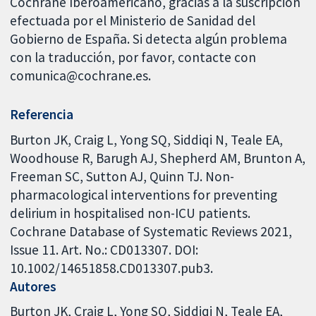
Cochrane Iberoamericano, gracias a la suscripción
efectuada por el Ministerio de Sanidad del
Gobierno de España. Si detecta algún problema
con la traducción, por favor, contacte con
comunica@cochrane.es.
Referencia
Burton JK, Craig L, Yong SQ, Siddiqi N, Teale EA,
Woodhouse R, Barugh AJ, Shepherd AM, Brunton A,
Freeman SC, Sutton AJ, Quinn TJ. Non-
pharmacological interventions for preventing
delirium in hospitalised non-ICU patients.
Cochrane Database of Systematic Reviews 2021,
Issue 11. Art. No.: CD013307. DOI:
10.1002/14651858.CD013307.pub3.
Autores
Burton JK
Craig L
Yong SQ
Siddiqi N
Teale EA