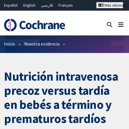
Español
English
فارسی
Français
Más idiomas
Русский
Hrvatski
Deutsch
Bahasa Malaysia
ไทย
繁體中文
简体中文
Cerrar búsqueda ✖
Filtros
Inicio
Nuestra evidencia
Nutrición intravenosa
precoz versus tardía
en bebés a término y
prematuros tardíos