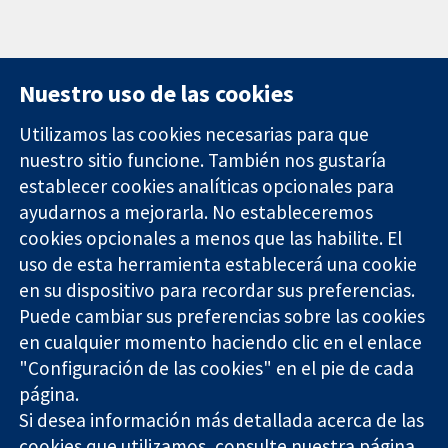
Nuestro uso de las cookies
Utilizamos las cookies necesarias para que
nuestro sitio funcione. También nos gustaría
11-13 Cavendish
Contacto
establecer cookies analíticas opcionales para
Square
Noticias
ayudarnos a mejorarla. No estableceremos
Evidencia fiable.
Londres
Prensa
Decisiones
cookies opcionales a menos que las habilite. El
W1G 0AN
Sobre
informadas.
Reino Unido
nosotros
uso de esta herramienta establecerá una cookie
Mejor salud.
Empleo
en su dispositivo para recordar sus preferencias.
Cochrane
Puede cambiar sus preferencias sobre las cookies
Library
en cualquier momento haciendo clic en el enlace
"Configuración de las cookies" en el pie de cada
página.
The Cochrane Collaboration is a charity (no. 1045921) and a
Si desea información más detallada acerca de las
company limited by guarantee (no. 03044323) registered in
England & Wales. VAT registration number GB 718 2127 49.
cookies que utilizamos, consulte nuestra
página