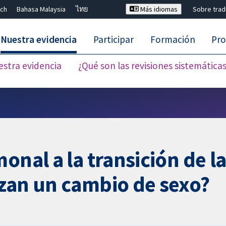
ch
Bahasa Malaysia
ไทย
Más idiomas
Sobre tra
Nuestra evidencia
Participar
Formación
Pro
estra evidencia
¿Qué son las revisiones sistemática
Cerrar búsqueda ✖
onal a la transición de l
izan un cambio de sexo?