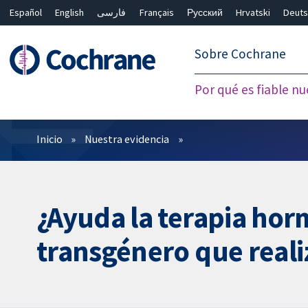
Español
English
فارسی
Français
Русский
Hrvatski
Deuts
繁體中文
简体中文
Sobre Cochrane
Por qué es fiable nu
Filtros
Inicio
Nuestra evidencia
¿Ayuda la terapia horm
transgénero que real