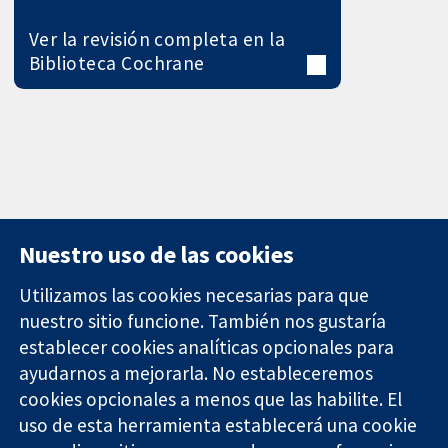
Ver la revisión completa en la
Biblioteca Cochrane
Nuestro uso de las cookies
Utilizamos las cookies necesarias para que
nuestro sitio funcione. También nos gustaría
11-13 Cavendish
Contacto
establecer cookies analíticas opcionales para
Square
Noticias
ayudarnos a mejorarla. No estableceremos
Evidencia fiable.
Londres
Prensa
Decisiones
W1G 0AN
Sobre
cookies opcionales a menos que las habilite. El
informadas.
Reino Unido
nosotros
uso de esta herramienta establecerá una cookie
Mejor salud.
Empleo