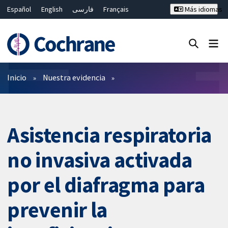
Español
English
فارسی
Français
Más idiomas
Русский
Hrvatski
Deutsch
Bahasa Malaysia
ไทย
繁體中文
简体中文
Cerrar búsqueda ✖
Filtros
Inicio
Nuestra evidencia
Asistencia respiratoria
no invasiva activada
por el diafragma para
prevenir la