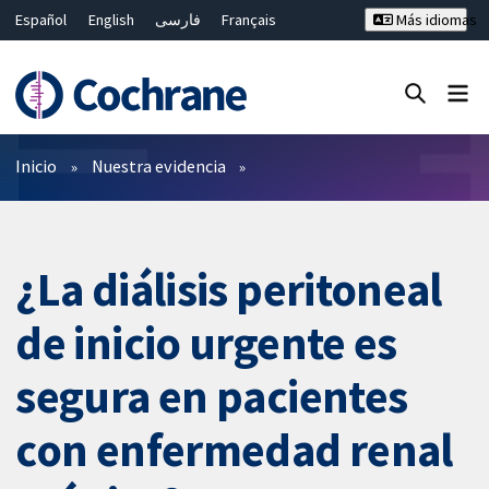
Español
English
فارسی
Français
Más idiomas
Русский
Hrvatski
Deutsch
Bahasa Malaysia
ไทย
繁體中文
简体中文
Cerrar búsqueda ✖
Filtros
Inicio
Nuestra evidencia
¿La diálisis peritoneal
de inicio urgente es
segura en pacientes
con enfermedad renal