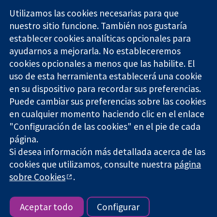
Utilizamos las cookies necesarias para que
nuestro sitio funcione. También nos gustaría
11-13 Cavendish
Contacto
establecer cookies analíticas opcionales para
Square
Noticias
ayudarnos a mejorarla. No estableceremos
Evidencia fiable.
Londres
Prensa
Decisiones
cookies opcionales a menos que las habilite. El
W1G 0AN
Sobre
informadas.
Reino Unido
nosotros
uso de esta herramienta establecerá una cookie
Mejor salud.
Empleo
en su dispositivo para recordar sus preferencias.
Cochrane
Puede cambiar sus preferencias sobre las cookies
Library
en cualquier momento haciendo clic en el enlace
"Configuración de las cookies" en el pie de cada
página.
The Cochrane Collaboration is a charity (no. 1045921) and a
Si desea información más detallada acerca de las
company limited by guarantee (no. 03044323) registered in
England & Wales. VAT registration number GB 718 2127 49.
cookies que utilizamos, consulte nuestra
página
sobre Cookies
.
Copyright © 2026 The Cochrane Collaboration
Términos y condiciones del sitio web
|
Responsabilidades
|
Privacidad
|
Política de cookies
|
Configuración de cookies
Aceptar todo
Configurar