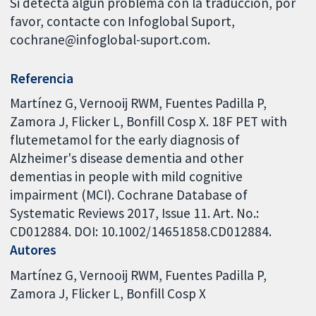
Si detecta algún problema con la traducción, por
favor, contacte con Infoglobal Suport,
cochrane@infoglobal-suport.com.
Referencia
Martínez G, Vernooij RWM, Fuentes Padilla P,
Zamora J, Flicker L, Bonfill Cosp X. 18F PET with
flutemetamol for the early diagnosis of
Alzheimer's disease dementia and other
dementias in people with mild cognitive
impairment (MCI). Cochrane Database of
Systematic Reviews 2017, Issue 11. Art. No.:
CD012884. DOI: 10.1002/14651858.CD012884.
Autores
Martínez G
Vernooij RWM
Fuentes Padilla P
Zamora J
Flicker L
Bonfill Cosp X