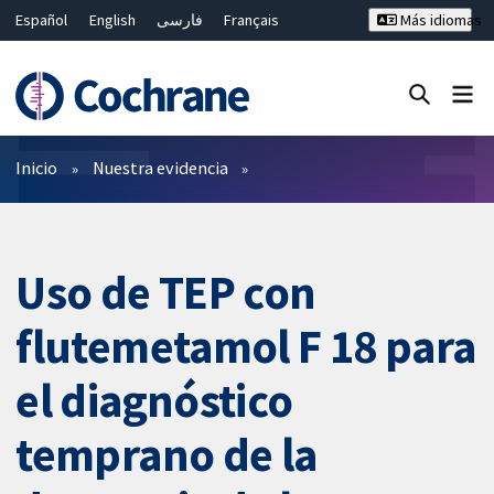
Español
English
فارسی
Français
Más idiomas
Русский
Hrvatski
Deutsch
Bahasa Malaysia
ไทย
繁體中文
简体中文
Cerrar búsqueda ✖
Filtros
Inicio
Nuestra evidencia
Uso de TEP con
flutemetamol F 18 para
el diagnóstico
temprano de la