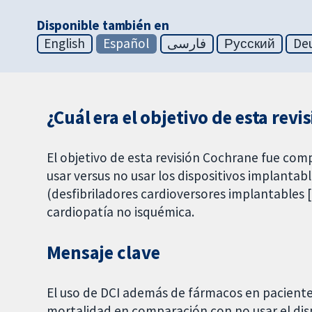
Disponible también en
English
Español
فارسی
Русский
De
¿Cuál era el objetivo de esta revi
El objetivo de esta revisión Cochrane fue comp
usar versus no usar los dispositivos implantab
(desfibriladores cardioversores implantables
cardiopatía no isquémica.
Mensaje clave
El uso de DCI además de fármacos en paciente
mortalidad en comparación con no usar el disp