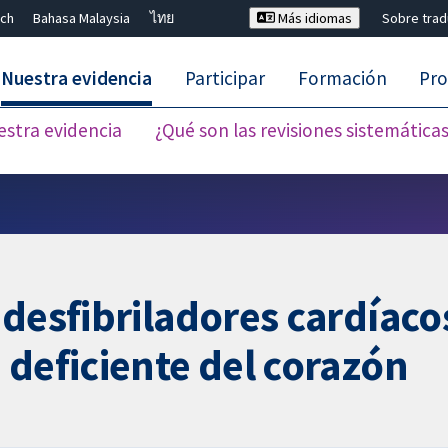
ch
Bahasa Malaysia
ไทย
Más idiomas
Sobre tra
Nuestra evidencia
Participar
Formación
Pro
estra evidencia
¿Qué son las revisiones sistemática
Cerrar búsqueda ✖
 desfibriladores cardíaco
 deficiente del corazón