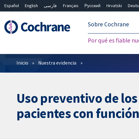
Español
English
فارسی
Français
Русский
Hrvatski
Deuts
繁體中文
简体中文
Sobre Cochrane
Por qué es fiable nu
Filtros
Inicio
Nuestra evidencia
Uso preventivo de los
pacientes con función