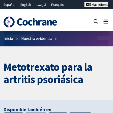
Español
English
فارسی
Français
Más idiomas
Русский
Hrvatski
Deutsch
Bahasa Malaysia
ไทย
繁體中文
简体中文
Cerrar búsqueda ✖
Filtros
Inicio
Nuestra evidencia
Metotrexato para la
artritis psoriásica
Disponible también en