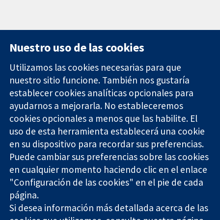
Nuestro uso de las cookies
Utilizamos las cookies necesarias para que
nuestro sitio funcione. También nos gustaría
11-13 Cavendish
Contacto
establecer cookies analíticas opcionales para
Square
Noticias
ayudarnos a mejorarla. No estableceremos
Evidencia fiable.
Londres
Prensa
Decisiones
cookies opcionales a menos que las habilite. El
W1G 0AN
Sobre
informadas.
Reino Unido
nosotros
uso de esta herramienta establecerá una cookie
Mejor salud.
Empleo
en su dispositivo para recordar sus preferencias.
Cochrane
Puede cambiar sus preferencias sobre las cookies
Library
en cualquier momento haciendo clic en el enlace
"Configuración de las cookies" en el pie de cada
página.
The Cochrane Collaboration is a charity (no. 1045921) and a
Si desea información más detallada acerca de las
company limited by guarantee (no. 03044323) registered in
England & Wales. VAT registration number GB 718 2127 49.