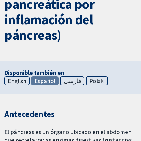
pancreática por
inflamación del
páncreas)
Disponible también en
English
Español
فارسی
Polski
Antecedentes
El páncreas es un órgano ubicado en el abdomen
que secreta varias enzimas digestivas (sustancias