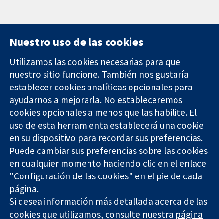
Nuestro uso de las cookies
Utilizamos las cookies necesarias para que
nuestro sitio funcione. También nos gustaría
11-13 Cavendish
Contacto
establecer cookies analíticas opcionales para
Square
Noticias
ayudarnos a mejorarla. No estableceremos
Evidencia fiable.
Londres
Prensa
Decisiones
W1G 0AN
Sobre
cookies opcionales a menos que las habilite. El
informadas.
Reino Unido
nosotros
uso de esta herramienta establecerá una cookie
Mejor salud.
Empleo
en su dispositivo para recordar sus preferencias.
Cochrane
Puede cambiar sus preferencias sobre las cookies
Library
en cualquier momento haciendo clic en el enlace
"Configuración de las cookies" en el pie de cada
página.
The Cochrane Collaboration is a charity (no. 1045921) and a
Si desea información más detallada acerca de las
company limited by guarantee (no. 03044323) registered in
England & Wales. VAT registration number GB 718 2127 49.
cookies que utilizamos, consulte nuestra
página