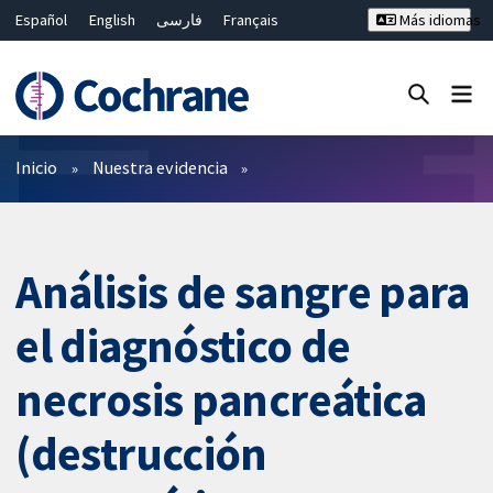
Español
English
فارسی
Français
Más idiomas
Русский
Hrvatski
Deutsch
Bahasa Malaysia
ไทย
繁體中文
简体中文
Cerrar búsqueda ✖
Filtros
Inicio
Nuestra evidencia
Análisis de sangre para
el diagnóstico de
necrosis pancreática
(destrucción