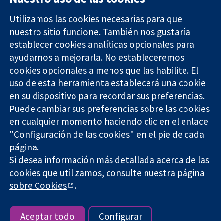
Utilizamos las cookies necesarias para que
nuestro sitio funcione. También nos gustaría
11-13 Cavendish
Contacto
establecer cookies analíticas opcionales para
Square
Noticias
ayudarnos a mejorarla. No estableceremos
Evidencia fiable.
Londres
Prensa
Decisiones
W1G 0AN
Sobre
cookies opcionales a menos que las habilite. El
informadas.
Reino Unido
nosotros
uso de esta herramienta establecerá una cookie
Mejor salud.
Empleo
en su dispositivo para recordar sus preferencias.
Cochrane
Puede cambiar sus preferencias sobre las cookies
Library
en cualquier momento haciendo clic en el enlace
"Configuración de las cookies" en el pie de cada
página.
The Cochrane Collaboration is a charity (no. 1045921) and a
Si desea información más detallada acerca de las
company limited by guarantee (no. 03044323) registered in
England & Wales. VAT registration number GB 718 2127 49.
cookies que utilizamos, consulte nuestra
página
sobre Cookies
.
Copyright © 2026 The Cochrane Collaboration
Términos y condiciones del sitio web
|
Responsabilidades
|
Privacidad
|
Política de cookies
|
Configuración de cookies
Aceptar todo
Configurar