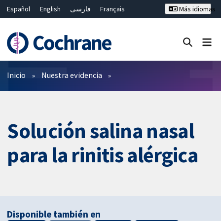
Español
English
فارسی
Français
Más idiomas
Русский
Hrvatski
Deutsch
Bahasa Malaysia
ไทย
繁體中文
简体中文
Cerrar búsqueda ✖
Filtros
Inicio
Nuestra evidencia
Solución salina nasal
para la rinitis alérgica
Disponible también en