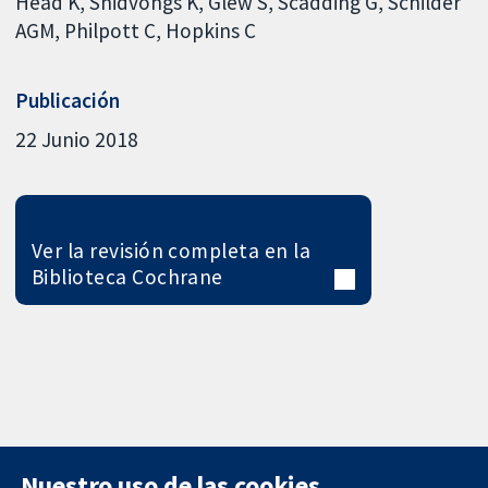
Head K
Snidvongs K
Glew S
Scadding G
Schilder
AGM
Philpott C
Hopkins C
Publicación
22 Junio 2018
Ver la revisión completa en la
Biblioteca Cochrane
Nuestro uso de las cookies