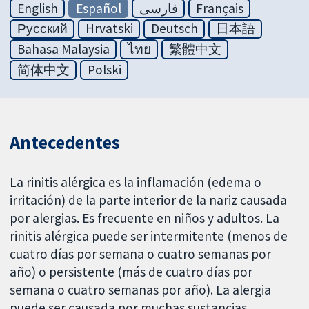
English
Español
فارسی
Français
Русский
Hrvatski
Deutsch
日本語
Bahasa Malaysia
ไทย
繁體中文
简体中文
Polski
Antecedentes
La rinitis alérgica es la inflamación (edema o
irritación) de la parte interior de la nariz causada
por alergias. Es frecuente en niños y adultos. La
rinitis alérgica puede ser intermitente (menos de
cuatro días por semana o cuatro semanas por
año) o persistente (más de cuatro días por
semana o cuatro semanas por año). La alergia
puede ser causada por muchas sustancias