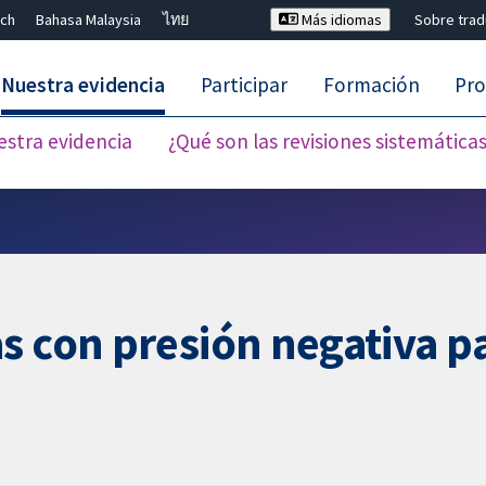
ch
Bahasa Malaysia
ไทย
Más idiomas
Sobre tra
Nuestra evidencia
Participar
Formación
Pro
estra evidencia
¿Qué son las revisiones sistemática
Cerrar búsqueda ✖
s con presión negativa pa