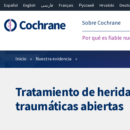
Español
English
فارسی
Français
Русский
Hrvatski
Deuts
繁體中文
简体中文
Sobre Cochrane
Por qué es fiable nu
Filtros
Inicio
Nuestra evidencia
Tratamiento de herida
traumáticas abiertas