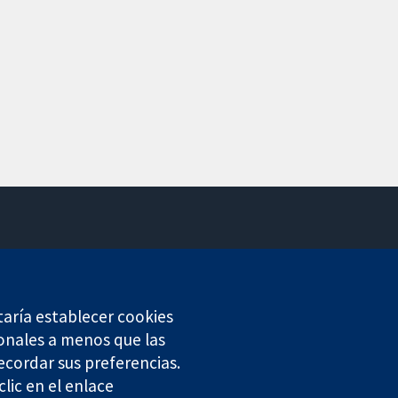
Contacto
Noticias
Prensa
taría establecer cookies
Sobre nosotros
onales a menos que las
Empleo
ecordar sus preferencias.
Cochrane Library
lic en el enlace