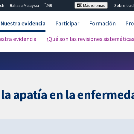
ch
Bahasa Malaysia
ไทย
Más idiomas
Sobre tra
Nuestra evidencia
Participar
Formación
Pro
estra evidencia
¿Qué son las revisiones sistemática
Cerrar búsqueda ✖
la apatía en la enfermed