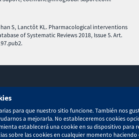
an S, Lanctôt KL. Pharmacological interventions
tabase of Systematic Reviews 2018, Issue 5. Art.
197.pub2.
11-13 Cavendish Square
kies
Londres
W1G 0AN
arias para que nuestro sitio funcione. También nos gus
Reino Unido
ayudarnos a mejorarla. No estableceremos cookies opci
amienta establecerá una cookie en su dispositivo para r
ias sobre las cookies en cualquier momento haciendo c