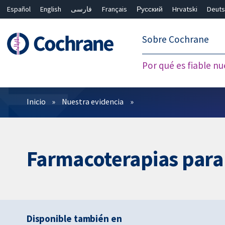
Español
English
فارسی
Français
Русский
Hrvatski
Deuts
繁體中文
简体中文
Sobre Cochrane
Por qué es fiable nu
Filtros
Inicio
Nuestra evidencia
Farmacoterapias para 
Disponible también en