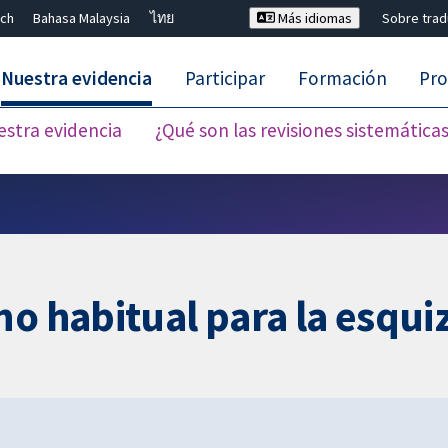
ch
Bahasa Malaysia
ไทย
Más idiomas
Sobre tra
Nuestra evidencia
Participar
Formación
Pro
estra evidencia
¿Qué son las revisiones sistemática
Cerrar búsqueda ✖
no habitual para la esqui