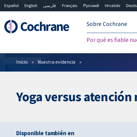
Español
English
فارسی
Français
Русский
Hrvatski
Deuts
繁體中文
简体中文
Sobre Cochrane
Por qué es fiable nu
Filtros
Inicio
Nuestra evidencia
Yoga versus atención 
Disponible también en