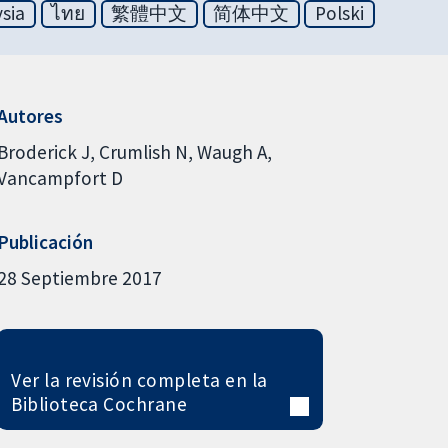
sia
ไทย
繁體中文
简体中文
Polski
Autores
Broderick J
Crumlish N
Waugh A
Vancampfort D
Publicación
28 Septiembre 2017
Ver la revisión completa en la
Biblioteca Cochrane