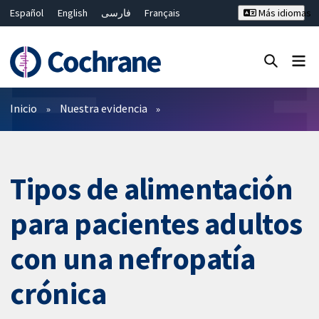
Español
English
فارسی
Français
Más idiomas
Русский
Hrvatski
Deutsch
Bahasa Malaysia
ไทย
繁體中文
简体中文
Cerrar búsqueda ✖
Filtros
Inicio
Nuestra evidencia
Tipos de alimentación
para pacientes adultos
con una nefropatía
crónica