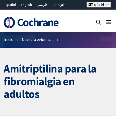
Español
English
فارسی
Français
Más idiomas
Русский
Hrvatski
Deutsch
Bahasa Malaysia
ไทย
繁體中文
简体中文
Cerrar búsqueda ✖
Filtros
Inicio
Nuestra evidencia
Amitriptilina para la
fibromialgia en
adultos