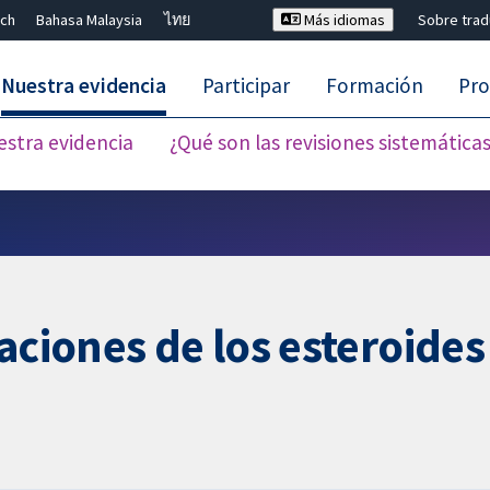
ch
Bahasa Malaysia
ไทย
Más idiomas
Sobre tra
Nuestra evidencia
Participar
Formación
Pro
estra evidencia
¿Qué son las revisiones sistemática
Cerrar búsqueda ✖
aciones de los esteroides 