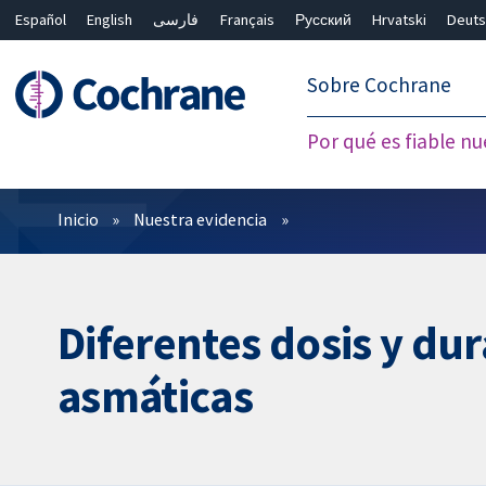
Español
English
فارسی
Français
Русский
Hrvatski
Deuts
繁體中文
简体中文
Sobre Cochrane
Por qué es fiable nu
Filtros
Inicio
Nuestra evidencia
Diferentes dosis y dur
asmáticas