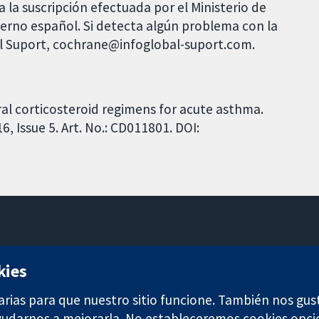
 la suscripción efectuada por el Ministerio de
bierno español. Si detecta algún problema con la
al Suport, cochrane@infoglobal-suport.com.
al corticosteroid regimens for acute asthma.
 Issue 5. Art. No.: CD011801. DOI:
11-13 Cavendish Square
kies
Londres
W1G 0AN
arias para que nuestro sitio funcione. También nos gus
Reino Unido
ayudarnos a mejorarla. No estableceremos cookies opci