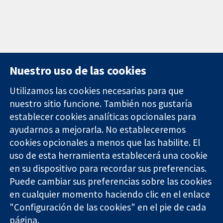
Nuestro uso de las cookies
Utilizamos las cookies necesarias para que
nuestro sitio funcione. También nos gustaría
11-13 Cavendish
Contacto
establecer cookies analíticas opcionales para
Square
Noticias
Evidencia fiable.
ayudarnos a mejorarla. No estableceremos
Londres
Prensa
Decisiones
W1G 0AN
Sobre
cookies opcionales a menos que las habilite. El
informadas.
Reino Unido
nosotros
uso de esta herramienta establecerá una cookie
Mejor salud.
Empleo
en su dispositivo para recordar sus preferencias.
Cochrane
Puede cambiar sus preferencias sobre las cookies
Library
en cualquier momento haciendo clic en el enlace
"Configuración de las cookies" en el pie de cada
página.
The Cochrane Collaboration is a charity (no. 1045921) and a