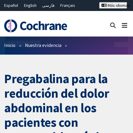
Español
English
فارسی
Français
Más idiomas
Русский
Hrvatski
Deutsch
Bahasa Malaysia
ไทย
繁體中文
简体中文
Cerrar búsqueda ✖
Filtros
Inicio
Nuestra evidencia
Pregabalina para la
reducción del dolor
abdominal en los
pacientes con