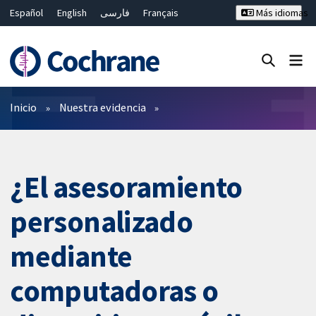
Español
English
فارسی
Français
Más idiomas
Русский
Hrvatski
Deutsch
Bahasa Malaysia
ไทย
繁體中文
简体中文
Cerrar búsqueda ✖
Filtros
Inicio
Nuestra evidencia
¿El asesoramiento
personalizado
mediante
computadoras o