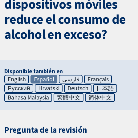
dispositivos móviles
reduce el consumo de
alcohol en exceso?
Disponible también en
English
Español
فارسی
Français
Русский
Hrvatski
Deutsch
日本語
Bahasa Malaysia
繁體中文
简体中文
Pregunta de la revisión