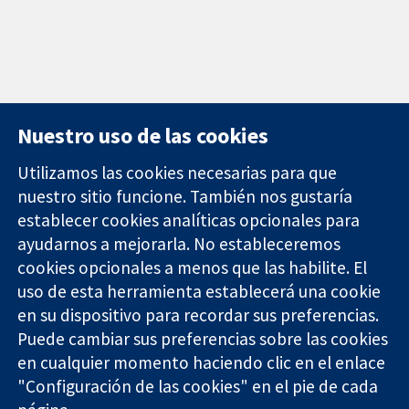
Nuestro uso de las cookies
Utilizamos las cookies necesarias para que
nuestro sitio funcione. También nos gustaría
11-13 Cavendish
Contacto
establecer cookies analíticas opcionales para
Square
Noticias
ayudarnos a mejorarla. No estableceremos
Evidencia fiable.
Londres
Prensa
Decisiones
cookies opcionales a menos que las habilite. El
W1G 0AN
Sobre
informadas.
Reino Unido
nosotros
uso de esta herramienta establecerá una cookie
Mejor salud.
Empleo
en su dispositivo para recordar sus preferencias.
Cochrane
Puede cambiar sus preferencias sobre las cookies
Library
en cualquier momento haciendo clic en el enlace
"Configuración de las cookies" en el pie de cada