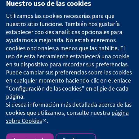
Nuestro uso de las cookies
Utilizamos las cookies necesarias para que
nuestro sitio funcione. También nos gustaría
11-13 Cavendish
Contacto
establecer cookies analíticas opcionales para
Square
Noticias
ayudarnos a mejorarla. No estableceremos
Evidencia fiable.
Londres
Prensa
Decisiones
cookies opcionales a menos que las habilite. El
W1G 0AN
Sobre
informadas.
Reino Unido
nosotros
uso de esta herramienta establecerá una cookie
Mejor salud.
Empleo
en su dispositivo para recordar sus preferencias.
Cochrane
Puede cambiar sus preferencias sobre las cookies
Library
en cualquier momento haciendo clic en el enlace
"Configuración de las cookies" en el pie de cada
página.
The Cochrane Collaboration is a charity (no. 1045921) and a
Si desea información más detallada acerca de las
company limited by guarantee (no. 03044323) registered in
cookies que utilizamos, consulte nuestra
página
England & Wales. VAT registration number GB 718 2127 49.
sobre Cookies
.
Copyright © 2026 The Cochrane Collaboration
Términos y condiciones del sitio web
|
Responsabilidades
|
Privacidad
|
Política de cookies
|
Configuración de cookies