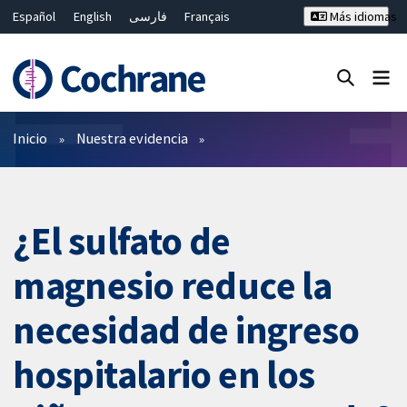
Español
English
فارسی
Français
Más idiomas
Русский
Hrvatski
Deutsch
Bahasa Malaysia
ไทย
繁體中文
简体中文
Cerrar búsqueda ✖
Filtros
Inicio
Nuestra evidencia
¿El sulfato de
magnesio reduce la
necesidad de ingreso
hospitalario en los