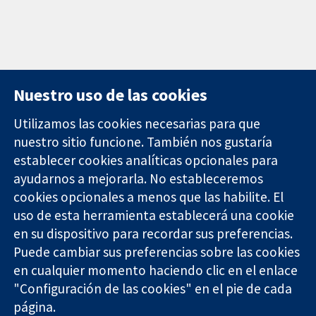
Nuestro uso de las cookies
Utilizamos las cookies necesarias para que
nuestro sitio funcione. También nos gustaría
11-13 Cavendish
Contacto
establecer cookies analíticas opcionales para
Square
Noticias
ayudarnos a mejorarla. No estableceremos
Evidencia fiable.
Londres
Prensa
Decisiones
cookies opcionales a menos que las habilite. El
W1G 0AN
Sobre
informadas.
Reino Unido
nosotros
uso de esta herramienta establecerá una cookie
Mejor salud.
Empleo
en su dispositivo para recordar sus preferencias.
Cochrane
Puede cambiar sus preferencias sobre las cookies
Library
en cualquier momento haciendo clic en el enlace
"Configuración de las cookies" en el pie de cada
página.
The Cochrane Collaboration is a charity (no. 1045921) and a