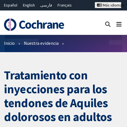
Español
English
فارسی
Français
Más idiomas
Русский
Hrvatski
Deutsch
Bahasa Malaysia
ไทย
繁體中文
简体中文
Cerrar búsqueda ✖
Filtros
Inicio
Nuestra evidencia
Tratamiento con
inyecciones para los
tendones de Aquiles
dolorosos en adultos