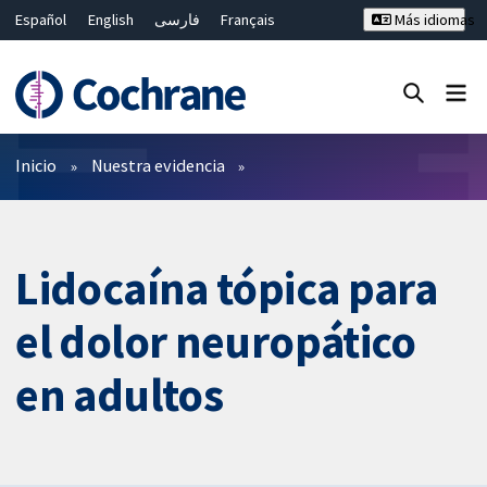
Español
English
فارسی
Français
Más idiomas
Русский
Hrvatski
Deutsch
Bahasa Malaysia
ไทย
繁體中文
简体中文
Cerrar búsqueda ✖
Filtros
Inicio
Nuestra evidencia
Lidocaína tópica para
el dolor neuropático
en adultos