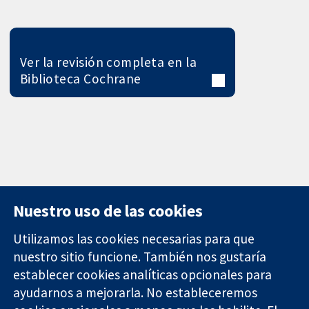
Ver la revisión completa en la
Biblioteca Cochrane
Nuestro uso de las cookies
Utilizamos las cookies necesarias para que
nuestro sitio funcione. También nos gustaría
11-13 Cavendish
Contacto
establecer cookies analíticas opcionales para
Square
Noticias
ayudarnos a mejorarla. No estableceremos
Evidencia fiable.
Londres
Prensa
Decisiones