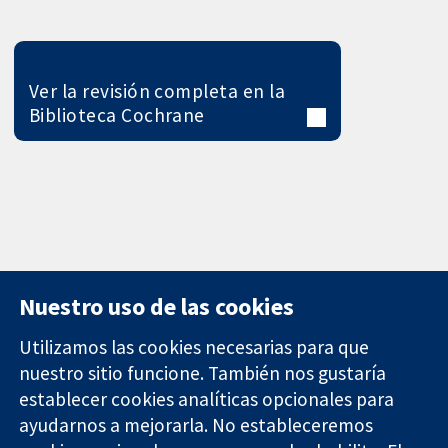
Ver la revisión completa en la
Biblioteca Cochrane
Nuestro uso de las cookies
Utilizamos las cookies necesarias para que
nuestro sitio funcione. También nos gustaría
11-13 Cavendish
Contacto
establecer cookies analíticas opcionales para
Square
Noticias
ayudarnos a mejorarla. No estableceremos
Evidencia fiable.
Londres
Prensa
Decisiones