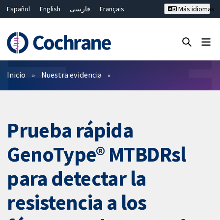
Español
English
فارسی
Français
Más idiomas
Русский
Hrvatski
Deutsch
Bahasa Malaysia
ไทย
繁體中文
简体中文
Cerrar búsqueda ✖
Filtros
Inicio
Nuestra evidencia
Prueba rápida
GenoType® MTBDRsl
para detectar la
resistencia a los