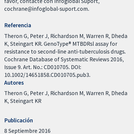
favor, contacte con Infoglobal Suport,
cochrane@infoglobal-suport.com.
Referencia
Theron G, Peter J, Richardson M, Warren R, Dheda
K, Steingart KR. GenoType® MTBDRsl assay for
resistance to second-line anti-tuberculosis drugs.
Cochrane Database of Systematic Reviews 2016,
Issue 9. Art. No.: CD010705. DOI:
10.1002/14651858.CD010705.pub3.
Autores
Theron G
Peter J
Richardson M
Warren R
Dheda
K
Steingart KR
Publicación
8 Septiembre 2016