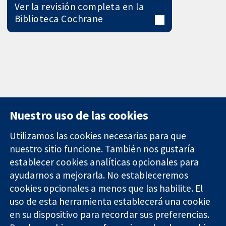
Ver la revisión completa en la
Biblioteca Cochrane
Nuestro uso de las cookies
Utilizamos las cookies necesarias para que
nuestro sitio funcione. También nos gustaría
11-13 Cavendish
Contacto
establecer cookies analíticas opcionales para
Square
Noticias
ayudarnos a mejorarla. No estableceremos
Evidencia fiable.
Londres
Prensa
Decisiones
cookies opcionales a menos que las habilite. El
W1G 0AN
Sobre
informadas.
Reino Unido
nosotros
uso de esta herramienta establecerá una cookie
Mejor salud.
Empleo
en su dispositivo para recordar sus preferencias.
Cochrane