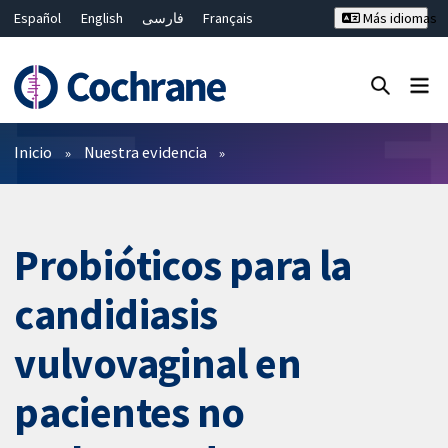
Español
English
فارسی
Français
Más idiomas
Русский
Hrvatski
Deutsch
Bahasa Malaysia
ไทย
繁體中文
简体中文
Cerrar búsqueda ✖
Filtros
Inicio
Nuestra evidencia
Probióticos para la
candidiasis
vulvovaginal en
pacientes no