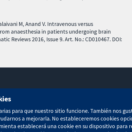
alaivani M, Anand V. Intravenous versus
from anaesthesia in patients undergoing brain
ic Reviews 2016, Issue 9. Art. No.: CD010467. DOI:
11-13 Cavendish Square
kies
Londres
W1G 0AN
arias para que nuestro sitio funcione. También nos gus
Reino Unido
ayudarnos a mejorarla. No estableceremos cookies opci
amienta establecerá una cookie en su dispositivo para r