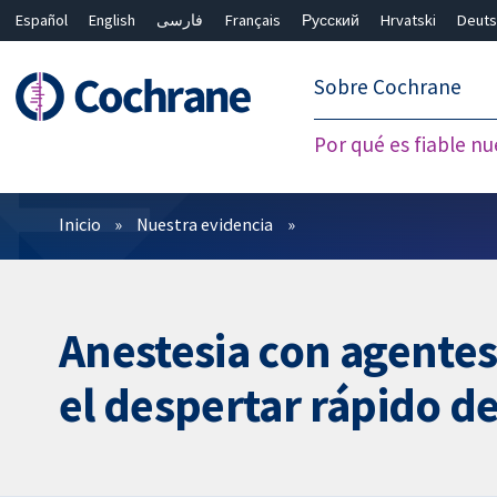
Español
English
فارسی
Français
Русский
Hrvatski
Deuts
繁體中文
简体中文
Sobre Cochrane
Por qué es fiable nu
Filtros
Inicio
Nuestra evidencia
Anestesia con agentes
el despertar rápido d