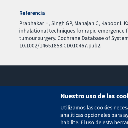
Referencia
Prabhakar H, Singh GP, Mahajan C, Kapoor I, K
inhalational techniques for rapid emergence 
tumour surgery. Cochrane Database of Systemat
10.1002/14651858.CD010467.pub2.
Nuestro uso de las coo
Utilizamos las cookies neces
Evidencia fiable.
Decisiones informadas.
analíticas opcionales para 
Mejor salud.
habilite. El uso de esta herr