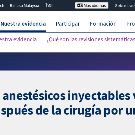
ch
Bahasa Malaysia
ไทย
Más idiomas
Sobre tra
Nuestra evidencia
Participar
Formación
Pro
estra evidencia
¿Qué son las revisiones sistemática
Cerrar búsqueda ✖
 anestésicos inyectables
espués de la cirugía por 