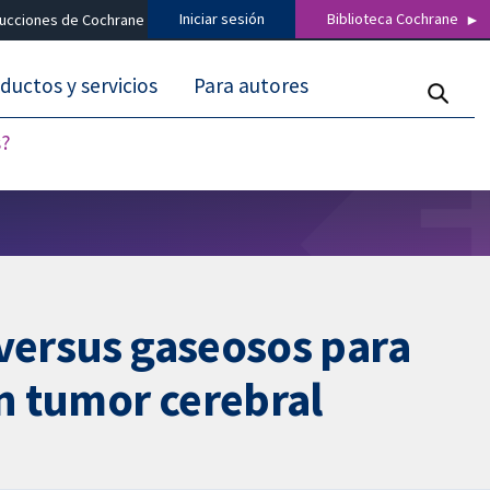
Iniciar sesión
Biblioteca Cochrane
ducciones de Cochrane
ductos y servicios
Para autores
s?
 versus gaseosos para
un tumor cerebral