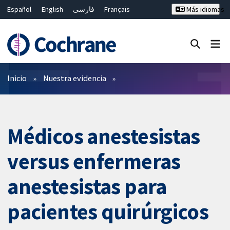
Español
English
فارسی
Français
Más idiomas
Русский
Hrvatski
Deutsch
Bahasa Malaysia
ไทย
繁體中文
简体中文
Cerrar búsqueda ✖
Filtros
Inicio
Nuestra evidencia
Médicos anestesistas
versus enfermeras
anestesistas para
pacientes quirúrgicos