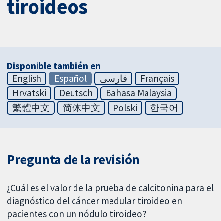
tiroideos
Disponible también en
English
Español
فارسی
Français
Hrvatski
Deutsch
Bahasa Malaysia
繁體中文
简体中文
Polski
한국어
Pregunta de la revisión
¿Cuál es el valor de la prueba de calcitonina para el
diagnóstico del cáncer medular tiroideo en
pacientes con un nódulo tiroideo?