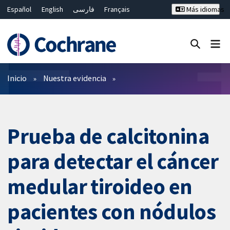
Español
English
فارسی
Français
Más idiomas
Русский
Hrvatski
Deutsch
Bahasa Malaysia
ไทย
繁體中文
简体中文
Cerrar búsqueda ✖
Filtros
Inicio
Nuestra evidencia
Prueba de calcitonina
para detectar el cáncer
medular tiroideo en
pacientes con nódulos