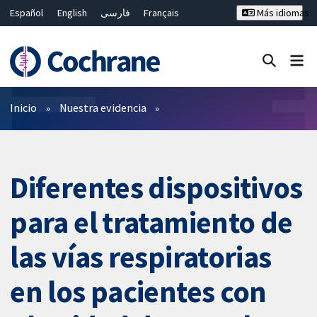
Español
English
فارسی
Français
Más idiomas
Русский
Hrvatski
Deutsch
Bahasa Malaysia
ไทย
繁體中文
简体中文
Cerrar búsqueda ✖
Filtros
Inicio
Nuestra evidencia
Diferentes dispositivos
para el tratamiento de
las vías respiratorias
en los pacientes con