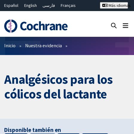
Español
English
فارسی
Français
Más idiomas
Русский
Hrvatski
Deutsch
Bahasa Malaysia
ไทย
繁體中文
简体中文
Cerrar búsqueda ✖
Filtros
Inicio
Nuestra evidencia
Analgésicos para los
cólicos del lactante
Disponible también en