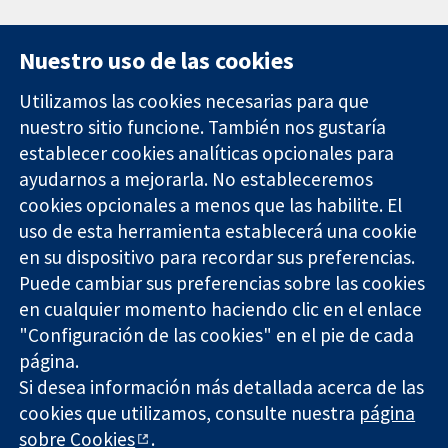
Nuestro uso de las cookies
Utilizamos las cookies necesarias para que
nuestro sitio funcione. También nos gustaría
11-13 Cavendish
Contacto
establecer cookies analíticas opcionales para
Square
Noticias
ayudarnos a mejorarla. No estableceremos
Evidencia fiable.
Londres
Prensa
Decisiones
cookies opcionales a menos que las habilite. El
W1G 0AN
Sobre
informadas.
Reino Unido
nosotros
uso de esta herramienta establecerá una cookie
Mejor salud.
Empleo
en su dispositivo para recordar sus preferencias.
Cochrane
Puede cambiar sus preferencias sobre las cookies
Library
en cualquier momento haciendo clic en el enlace
"Configuración de las cookies" en el pie de cada
página.
The Cochrane Collaboration is a charity (no. 1045921) and a
Si desea información más detallada acerca de las
company limited by guarantee (no. 03044323) registered in
cookies que utilizamos, consulte nuestra
página
England & Wales. VAT registration number GB 718 2127 49.
sobre Cookies
.