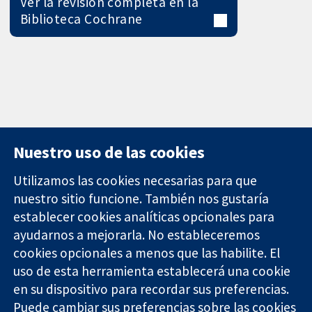
Ver la revisión completa en la
Biblioteca Cochrane
Nuestro uso de las cookies
Utilizamos las cookies necesarias para que
nuestro sitio funcione. También nos gustaría
11-13 Cavendish
Contacto
establecer cookies analíticas opcionales para
Square
Noticias
ayudarnos a mejorarla. No estableceremos
Evidencia fiable.
Londres
Prensa
Decisiones
cookies opcionales a menos que las habilite. El
W1G 0AN
Sobre
informadas.
Reino Unido
nosotros
uso de esta herramienta establecerá una cookie
Mejor salud.
Empleo
en su dispositivo para recordar sus preferencias.
Cochrane
Puede cambiar sus preferencias sobre las cookies