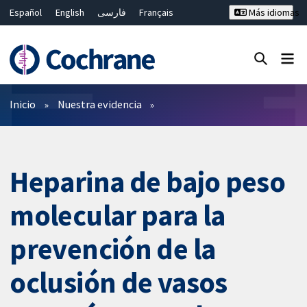
Español
English
فارسی
Français
Más idiomas
Русский
Hrvatski
Deutsch
Bahasa Malaysia
ไทย
繁體中文
简体中文
Cerrar búsqueda ✖
Filtros
Inicio
Nuestra evidencia
Heparina de bajo peso
molecular para la
prevención de la
oclusión de vasos