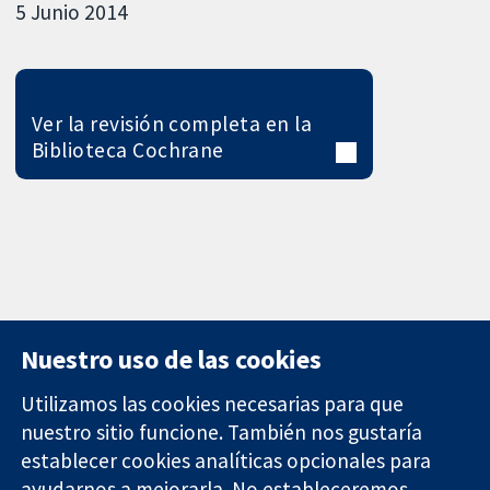
5 Junio 2014
Ver la revisión completa en la
Biblioteca Cochrane
Nuestro uso de las cookies
Utilizamos las cookies necesarias para que
nuestro sitio funcione. También nos gustaría
11-13 Cavendish
Contacto
establecer cookies analíticas opcionales para
Square
Noticias
ayudarnos a mejorarla. No estableceremos
Evidencia fiable.