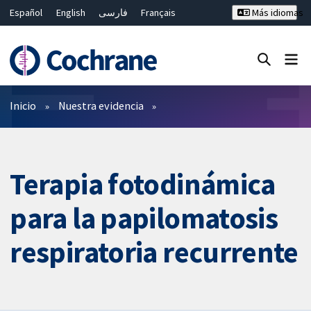
Español
English
فارسی
Français
Más idiomas
Русский
Hrvatski
Deutsch
Bahasa Malaysia
ไทย
繁體中文
简体中文
Cerrar búsqueda ✖
Filtros
Inicio
Nuestra evidencia
Terapia fotodinámica
para la papilomatosis
respiratoria recurrente