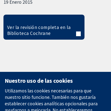
19 Enero 2015
Ver la revisión completa en la
Biblioteca Cochrane
Nuestro uso de las cookies
Utilizamos las cookies necesarias para que
nuestro sitio funcione. También nos gustaría
11-13 Cavendish
Contacto
establecer cookies analíticas opcionales para
Square
Noticias
ayudarnos a mejorarla. No estableceremos
Evidencia fiable.
Londres
Prensa