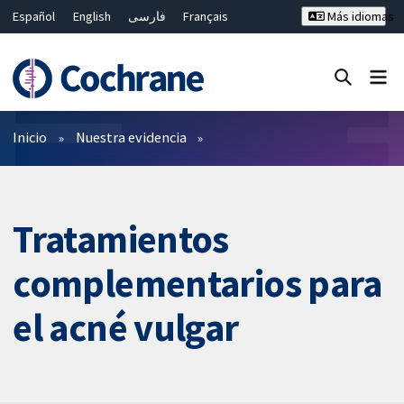
Español
English
فارسی
Français
Más idiomas
Русский
Hrvatski
Deutsch
Bahasa Malaysia
ไทย
繁體中文
简体中文
Cerrar búsqueda ✖
Filtros
Inicio
Nuestra evidencia
Tratamientos
complementarios para
el acné vulgar