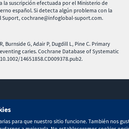
 la suscripción efectuada por el Ministerio de
bierno español. Si detecta algún problema con la
al Suport, cochrane@infoglobal-suport.com.
 Burnside G, Adair P, Dugdill L, Pine C. Primary
reventing caries. Cochrane Database of Systematic
I: 10.1002/14651858.CD009378.pub2.
11-13 Cavendish Square
kies
Londres
W1G 0AN
arias para que nuestro sitio funcione. También nos gus
Reino Unido
ayudarnos a mejorarla. No estableceremos cookies opci