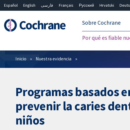
Español
English
فارسی
Français
Русский
Hrvatski
Deuts
繁體中文
简体中文
Sobre Cochrane
Por qué es fiable nu
Filtros
Inicio
Nuestra evidencia
Programas basados en
prevenir la caries den
niños