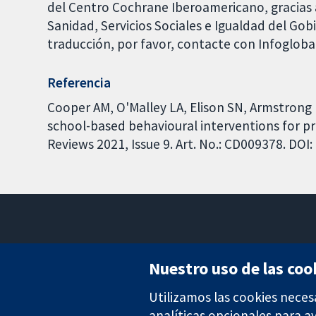
del Centro Cochrane Iberoamericano, gracias a
Sanidad, Servicios Sociales e Igualdad del Go
traducción, por favor, contacte con Infoglob
Referencia
Cooper AM, O'Malley LA, Elison SN, Armstrong R,
school-based behavioural interventions for p
Reviews 2021, Issue 9. Art. No.: CD009378. DO
Nuestro uso de las coo
Utilizamos las cookies neces
Evidencia fiable.
Decisiones informadas.
analíticas opcionales para 