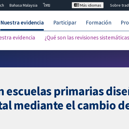
ch
Bahasa Malaysia
ไทย
Más idiomas
Sobre tra
Nuestra evidencia
Participar
Formación
Pro
estra evidencia
¿Qué son las revisiones sistemática
Cerrar búsqueda ✖
 escuelas primarias dise
tal mediante el cambio de