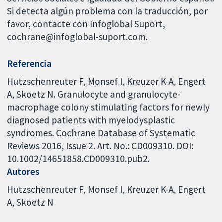
Si detecta algún problema con la traducción, por
favor, contacte con Infoglobal Suport,
cochrane@infoglobal-suport.com.
Referencia
Hutzschenreuter F, Monsef I, Kreuzer K-A, Engert
A, Skoetz N. Granulocyte and granulocyte-
macrophage colony stimulating factors for newly
diagnosed patients with myelodysplastic
syndromes. Cochrane Database of Systematic
Reviews 2016, Issue 2. Art. No.: CD009310. DOI:
10.1002/14651858.CD009310.pub2.
Autores
Hutzschenreuter F
Monsef I
Kreuzer K-A
Engert
A
Skoetz N