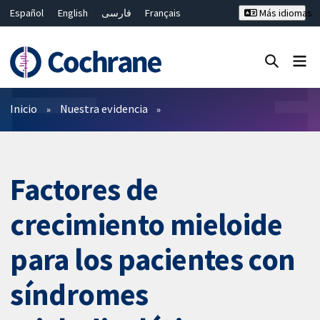
Español
English
فارسی
Français
Más idiomas
Русский
Hrvatski
Deutsch
Bahasa Malaysia
ไทย
繁體中文
简体中文
Cerrar búsqueda ✖
Filtros
Inicio
Nuestra evidencia
Factores de
crecimiento mieloide
para los pacientes con
síndromes