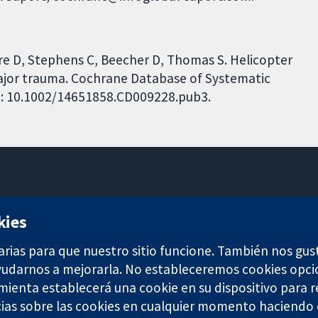
are D, Stephens C, Beecher D, Thomas S. Helicopter
major trauma. Cochrane Database of Systematic
DOI: 10.1002/14651858.CD009228.pub3.
11-13 Cavendish Square
kies
Londres
W1G 0AN
arias para que nuestro sitio funcione. También nos gus
Reino Unido
ayudarnos a mejorarla. No estableceremos cookies opci
amienta establecerá una cookie en su dispositivo para r
ias sobre las cookies en cualquier momento haciendo c