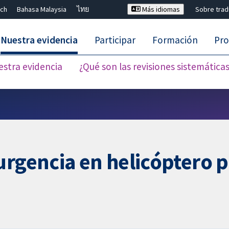
ch
Bahasa Malaysia
ไทย
Más idiomas
Sobre tra
Nuestra evidencia
Participar
Formación
Pro
estra evidencia
¿Qué son las revisiones sistemática
Cerrar búsqueda ✖
urgencia en helicóptero 