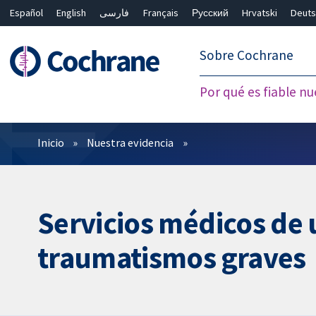
Español
English
فارسی
Français
Русский
Hrvatski
Deuts
繁體中文
简体中文
Sobre Cochrane
Por qué es fiable nu
Filtros
Inicio
Nuestra evidencia
Servicios médicos de 
traumatismos graves