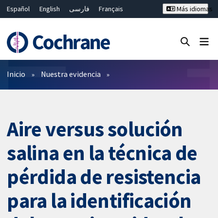
Español
English
فارسی
Français
Más idiomas
Русский
Hrvatski
Deutsch
Bahasa Malaysia
ไทย
繁體中文
简体中文
Cerrar búsqueda ✖
Filtros
Inicio
Nuestra evidencia
Aire versus solución
salina en la técnica de
pérdida de resistencia
para la identificación