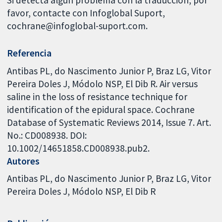
Si detecta algún problema con la traducción, por
favor, contacte con Infoglobal Suport,
cochrane@infoglobal-suport.com.
Referencia
Antibas PL, do Nascimento Junior P, Braz LG, Vitor
Pereira Doles J, Módolo NSP, El Dib R. Air versus
saline in the loss of resistance technique for
identification of the epidural space. Cochrane
Database of Systematic Reviews 2014, Issue 7. Art.
No.: CD008938. DOI:
10.1002/14651858.CD008938.pub2.
Autores
Antibas PL
do Nascimento Junior P
Braz LG
Vitor
Pereira Doles J
Módolo NSP
El Dib R