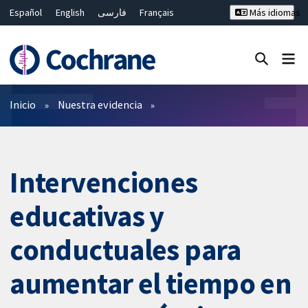
Español
English
فارسی
Français
Más idiomas
Русский
Hrvatski
Deutsch
Bahasa Malaysia
ไทย
繁體中文
简体中文
Cerrar búsqueda ✖
Filtros
Inicio
Nuestra evidencia
Intervenciones
educativas y
conductuales para
aumentar el tiempo en