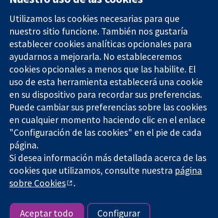
Utilizamos las cookies necesarias para que
nuestro sitio funcione. También nos gustaría
11-13 Cavendish
Contacto
establecer cookies analíticas opcionales para
Square
Noticias
ayudarnos a mejorarla. No estableceremos
Evidencia fiable.
Londres
Prensa
Decisiones
cookies opcionales a menos que las habilite. El
W1G 0AN
Sobre
informadas.
Reino Unido
nosotros
uso de esta herramienta establecerá una cookie
Mejor salud.
Empleo
en su dispositivo para recordar sus preferencias.
Cochrane
Puede cambiar sus preferencias sobre las cookies
Library
en cualquier momento haciendo clic en el enlace
"Configuración de las cookies" en el pie de cada
página.
The Cochrane Collaboration is a charity (no. 1045921) and a
Si desea información más detallada acerca de las
company limited by guarantee (no. 03044323) registered in
cookies que utilizamos, consulte nuestra
página
England & Wales. VAT registration number GB 718 2127 49.
sobre Cookies
.
Copyright © 2026 The Cochrane Collaboration
Términos y condiciones del sitio web
|
Responsabilidades
|
Privacidad
|
Política de cookies
|
Configuración de cookies
Aceptar todo
Configurar