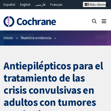
Español
English
فارسی
Français
Más idiomas
Русский
Hrvatski
Deutsch
Bahasa Malaysia
ไทย
繁體中文
简体中文
Cerrar búsqueda ✖
Filtros
Inicio
Nuestra evidencia
Antiepilépticos para el
tratamiento de las
crisis convulsivas en
adultos con tumores