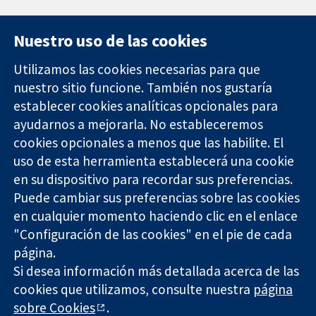
Nuestro uso de las cookies
Utilizamos las cookies necesarias para que
nuestro sitio funcione. También nos gustaría
11-13 Cavendish
Contacto
establecer cookies analíticas opcionales para
Square
Noticias
ayudarnos a mejorarla. No estableceremos
Evidencia fiable.
Londres
Prensa
Decisiones
cookies opcionales a menos que las habilite. El
W1G 0AN
Sobre
informadas.
Reino Unido
nosotros
uso de esta herramienta establecerá una cookie
Mejor salud.
Empleo
en su dispositivo para recordar sus preferencias.
Cochrane
Puede cambiar sus preferencias sobre las cookies
Library
en cualquier momento haciendo clic en el enlace
"Configuración de las cookies" en el pie de cada
página.
The Cochrane Collaboration is a charity (no. 1045921) and a
Si desea información más detallada acerca de las
company limited by guarantee (no. 03044323) registered in
England & Wales. VAT registration number GB 718 2127 49.
cookies que utilizamos, consulte nuestra
página
sobre Cookies
.