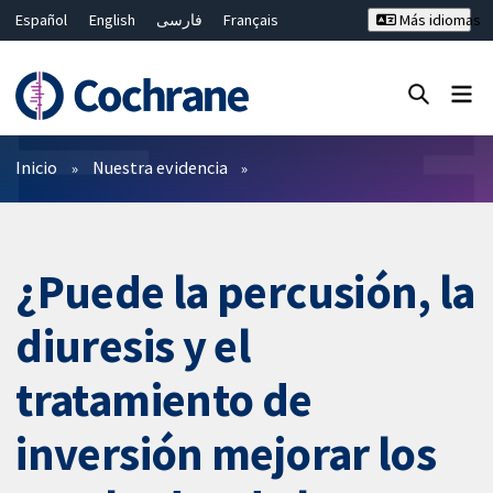
Español
English
فارسی
Français
Más idiomas
Русский
Hrvatski
Deutsch
Bahasa Malaysia
ไทย
繁體中文
简体中文
Cerrar búsqueda ✖
Filtros
Inicio
Nuestra evidencia
¿Puede la percusión, la
diuresis y el
tratamiento de
inversión mejorar los