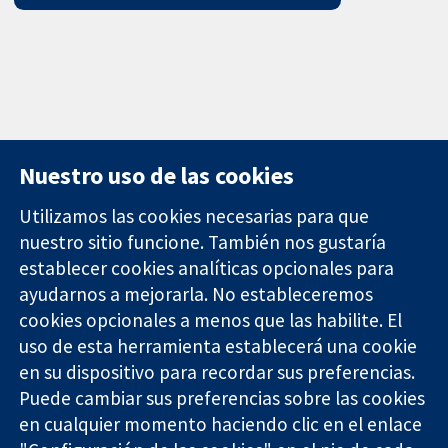
Nuestro uso de las cookies
Utilizamos las cookies necesarias para que
nuestro sitio funcione. También nos gustaría
11-13 Cavendish
Contacto
establecer cookies analíticas opcionales para
Square
Noticias
ayudarnos a mejorarla. No estableceremos
Evidencia fiable.
Londres
Prensa
Decisiones
W1G 0AN
Sobre
cookies opcionales a menos que las habilite. El
informadas.
Reino Unido
nosotros
uso de esta herramienta establecerá una cookie
Mejor salud.
Empleo
en su dispositivo para recordar sus preferencias.
Cochrane
Puede cambiar sus preferencias sobre las cookies
Library
en cualquier momento haciendo clic en el enlace