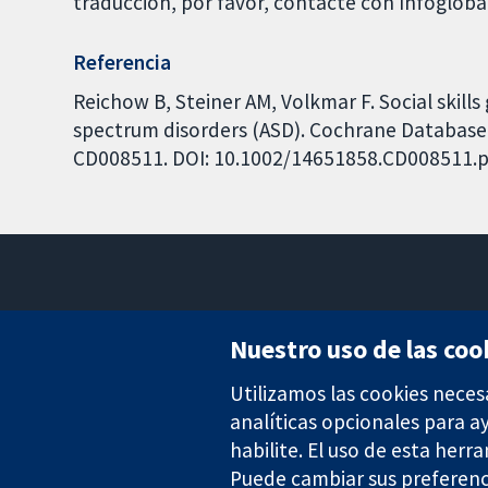
traducción, por favor, contacte con Infoglob
Referencia
Reichow B, Steiner AM, Volkmar F. Social skill
spectrum disorders (ASD). Cochrane Database o
CD008511. DOI: 10.1002/14651858.CD008511.p
Nuestro uso de las coo
Utilizamos las cookies neces
Evidencia fiable.
Decisiones informadas.
analíticas opcionales para 
Mejor salud.
habilite. El uso de esta herr
Puede cambiar sus preferenc