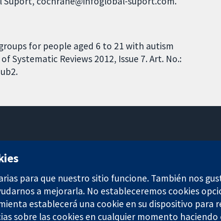
al Suport, cochrane@infoglobal-suport.com.
s groups for people aged 6 to 21 with autism
f Systematic Reviews 2012, Issue 7. Art. No.:
ub2.
11-13 Cavendish Square
kies
Londres
W1G 0AN
arias para que nuestro sitio funcione. También nos gus
Reino Unido
ayudarnos a mejorarla. No estableceremos cookies opci
amienta establecerá una cookie en su dispositivo para r
ias sobre las cookies en cualquier momento haciendo c