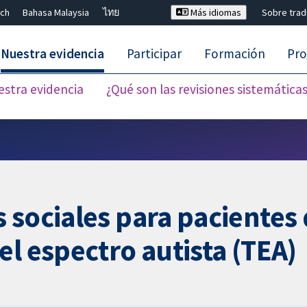
ch
Bahasa Malaysia
ไทย
Más idiomas
Sobre tra
Nuestra evidencia
Participar
Formación
Pro
estra evidencia
¿Qué son las revisiones sistemática
Cerrar búsqueda ✖
sociales para pacientes 
el espectro autista (TEA)