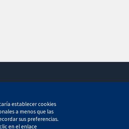
Contacto
Noticias
Prensa
taría establecer cookies
Sobre nosotros
onales a menos que las
Empleo
ecordar sus preferencias.
Cochrane Library
lic en el enlace