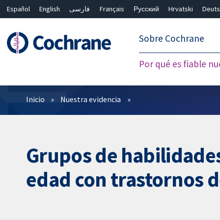
Español
English
فارسی
Français
Русский
Hrvatski
Deuts
繁體中文
简体中文
Sobre Cochrane
Por qué es fiable nu
Filtros
Inicio
Nuestra evidencia
Grupos de habilidades 
edad con trastornos d