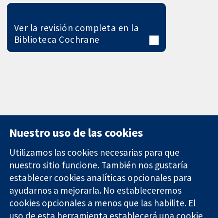
Ver la revisión completa en la
Biblioteca Cochrane
Nuestro uso de las cookies
Utilizamos las cookies necesarias para que
nuestro sitio funcione. También nos gustaría
11-13 Cavendish
Contacto
establecer cookies analíticas opcionales para
Square
Noticias
ayudarnos a mejorarla. No estableceremos
Evidencia fiable.
Londres
Prensa
Decisiones
W1G 0AN
Sobre
cookies opcionales a menos que las habilite. El
informadas.
Reino Unido
nosotros
uso de esta herramienta establecerá una cookie