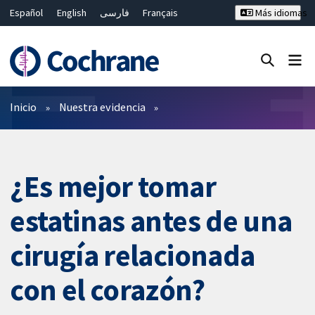
Español
English
فارسی
Français
Más idiomas
Русский
Hrvatski
Deutsch
Bahasa Malaysia
ไทย
繁體中文
简体中文
Cerrar búsqueda ✖
Filtros
Inicio
Nuestra evidencia
¿Es mejor tomar
estatinas antes de una
cirugía relacionada
con el corazón?