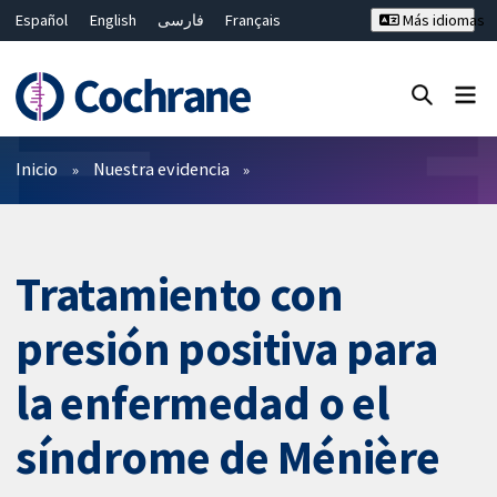
Español
English
فارسی
Français
Más idiomas
Русский
Hrvatski
Deutsch
Bahasa Malaysia
ไทย
繁體中文
简体中文
Cerrar búsqueda ✖
Filtros
Inicio
Nuestra evidencia
Tratamiento con
presión positiva para
la enfermedad o el
síndrome de Ménière