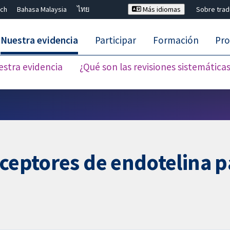
ch
Bahasa Malaysia
ไทย
Más idiomas
Sobre tra
Nuestra evidencia
Participar
Formación
Pro
estra evidencia
¿Qué son las revisiones sistemática
Cerrar búsqueda ✖
eceptores de endotelina p