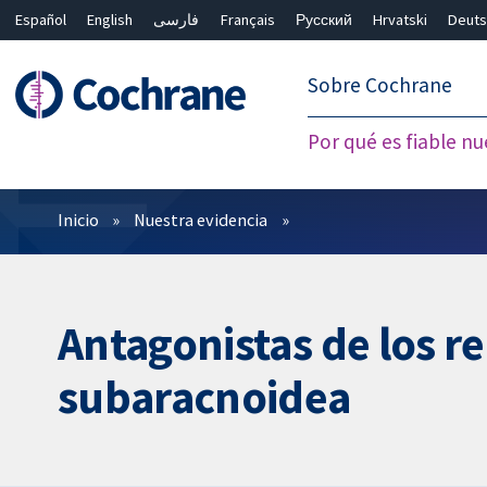
Español
English
فارسی
Français
Русский
Hrvatski
Deuts
繁體中文
简体中文
Sobre Cochrane
Por qué es fiable nu
Filtros
Inicio
Nuestra evidencia
Antagonistas de los r
subaracnoidea