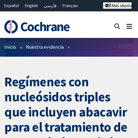
Español
English
فارسی
Français
Más idiomas
Русский
Hrvatski
Deutsch
Bahasa Malaysia
ไทย
繁體中文
简体中文
Cerrar búsqueda ✖
Filtros
Inicio
Nuestra evidencia
Regímenes con
nucleósidos triples
que incluyen abacavir
para el tratamiento de