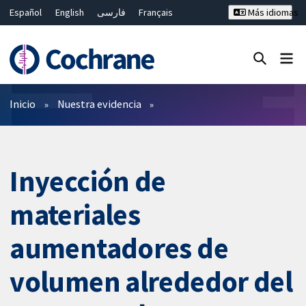
Español
English
فارسی
Français
Más idiomas
Русский
Hrvatski
Deutsch
Bahasa Malaysia
ไทย
繁體中文
简体中文
Cerrar búsqueda ✖
Filtros
Inicio
Nuestra evidencia
Inyección de
materiales
aumentadores de
volumen alrededor del