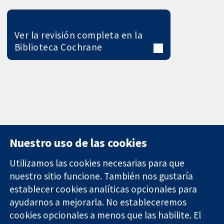
Ver la revisión completa en la
Biblioteca Cochrane
Nuestro uso de las cookies
Utilizamos las cookies necesarias para que
nuestro sitio funcione. También nos gustaría
11-13 Cavendish
Contacto
establecer cookies analíticas opcionales para
Square
Noticias
ayudarnos a mejorarla. No estableceremos
Evidencia fiable.
Londres
Prensa
Decisiones
W1G 0AN
Sobre
cookies opcionales a menos que las habilite. El
informadas.