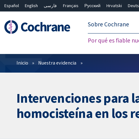
Español
English
فارسی
Français
Русский
Hrvatski
Deuts
繁體中文
简体中文
Sobre Cochrane
Por qué es fiable nu
Filtros
Inicio
Nuestra evidencia
Intervenciones para l
homocisteína en los r