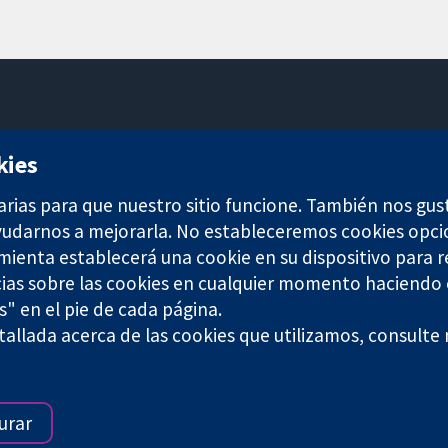
11-13 Cavendish Square
kies
Londres
W1G 0AN
arias para que nuestro sitio funcione. También nos gus
Reino Unido
ayudarnos a mejorarla. No estableceremos cookies opci
amienta establecerá una cookie en su dispositivo para r
ias sobre las cookies en cualquier momento haciendo c
s" en el pie de cada página.
allada acerca de las cookies que utilizamos, consulte
any limited by guarantee (no. 03044323) registered in England & W
Términos y condiciones del sitio web
|
Responsabili
urar