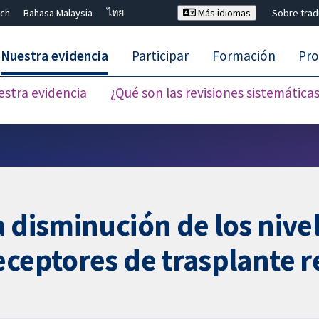
ch
Bahasa Malaysia
ไทย
Más idiomas
Sobre tra
Nuestra evidencia
Participar
Formación
Pro
estra evidencia
¿Qué son las revisiones sistemática
Cerrar búsqueda ✖
a disminución de los nive
eceptores de trasplante r