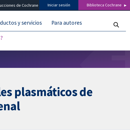
Iniciar sesión
Biblioteca Cochrane
ducciones de Cochrane
ductos y servicios
Para autores
s?
les plasmáticos de
enal