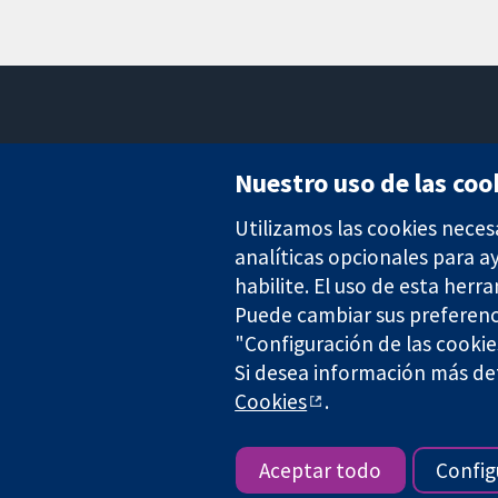
Nuestro uso de las coo
Utilizamos las cookies neces
Evidencia fiable.
Decisiones informadas.
analíticas opcionales para 
Mejor salud.
habilite. El uso de esta herr
Puede cambiar sus preferenc
"Configuración de las cookie
Si desea información más det
The Cochrane Collaboration is a charity (no. 1045921) and a comp
Cookies
.
Copyright © 2026 The Cochrane Collaboration
Aceptar todo
Config