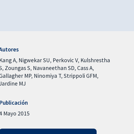
Autores
Kang A
Nigwekar SU
Perkovic V
Kulshrestha
S
Zoungas S
Navaneethan SD
Cass A
Gallagher MP
Ninomiya T
Strippoli GFM
Jardine MJ
Publicación
4 Mayo 2015